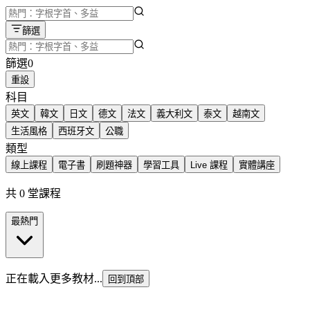
篩選
篩選
0
重設
科目
英文
韓文
日文
德文
法文
義大利文
泰文
越南文
生活風格
西班牙文
公職
類型
線上課程
電子書
刷題神器
學習工具
Live 課程
實體講座
共 0 堂課程
最熱門
正在載入更多教材...
回到頂部