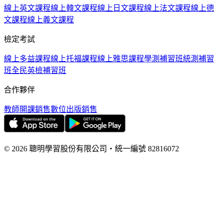
線上英文課程
線上韓文課程
線上日文課程
線上法文課程
線上德
文課程
線上義文課程
檢定考試
線上多益課程
線上托福課程
線上雅思課程
學測補習班
統測補習
班
全民英檢補習班
合作夥伴
教師開課銷售
數位出版銷售
©
2026
聰明學習股份有限公司
・
統一編號
82816072