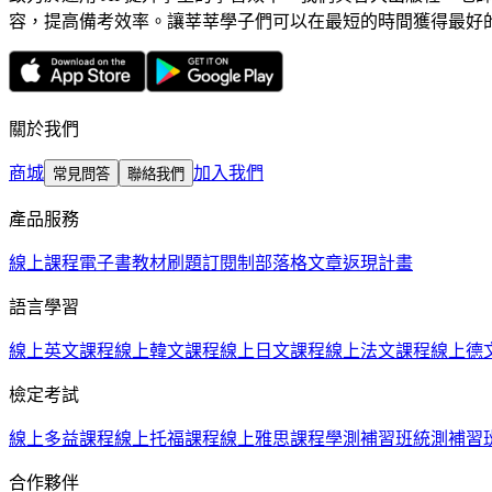
容，提高備考效率。讓莘莘學子們可以在最短的時間獲得最好
關於我們
商城
加入我們
常見問答
聯絡我們
產品服務
線上課程
電子書教材
刷題訂閱制
部落格文章
返現計畫
語言學習
線上英文課程
線上韓文課程
線上日文課程
線上法文課程
線上德
檢定考試
線上多益課程
線上托福課程
線上雅思課程
學測補習班
統測補習
合作夥伴