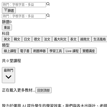
篩選
篩選
0
重設
科目
英文
韓文
日文
德文
法文
義大利文
泰文
越南文
生活風格
類型
線上課程
電子書
刷題神器
學習工具
Live 課程
實體講座
共 0 堂課程
最熱門
正在載入更多教材...
回到頂部
致力於運用 AI 提升學生的學習效率，我們與各大出版社、老