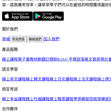
容，提高備考效率。讓莘莘學子們可以在最短的時間獲得最好
關於我們
商城
加入我們
常見問答
聯絡我們
產品服務
線上課程
電子書教材
刷題訂閱制
KIAO 字典
部落格文章
返現計
語言學習
線上英文課程
線上韓文課程
線上日文課程
線上法文課程
線上德
檢定考試
線上多益課程
線上托福課程
線上雅思課程
學測補習班
統測補習
合作夥伴