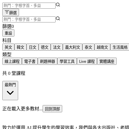
篩選
篩選
0
重設
科目
英文
韓文
日文
德文
法文
義大利文
泰文
越南文
生活風格
類型
線上課程
電子書
刷題神器
學習工具
Live 課程
實體講座
共 0 堂課程
最熱門
正在載入更多教材...
回到頂部
致力於運用 AI 提升學生的學習效率，我們與各大出版社、老