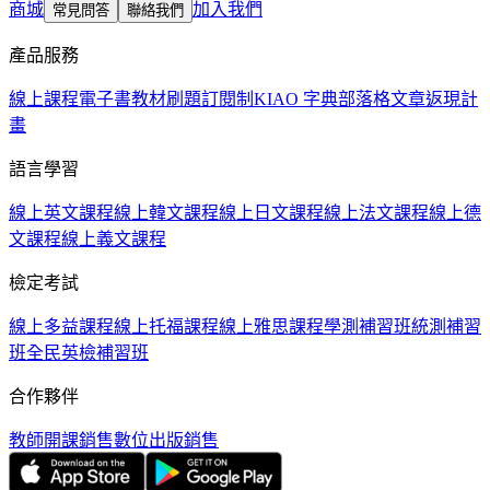
商城
加入我們
常見問答
聯絡我們
產品服務
線上課程
電子書教材
刷題訂閱制
KIAO 字典
部落格文章
返現計
畫
語言學習
線上英文課程
線上韓文課程
線上日文課程
線上法文課程
線上德
文課程
線上義文課程
檢定考試
線上多益課程
線上托福課程
線上雅思課程
學測補習班
統測補習
班
全民英檢補習班
合作夥伴
教師開課銷售
數位出版銷售