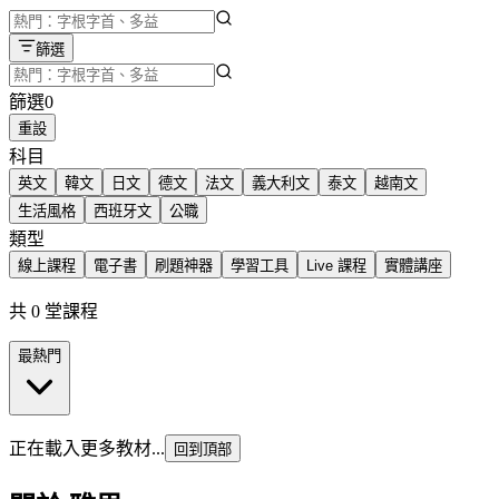
篩選
篩選
0
重設
科目
英文
韓文
日文
德文
法文
義大利文
泰文
越南文
生活風格
西班牙文
公職
類型
線上課程
電子書
刷題神器
學習工具
Live 課程
實體講座
共 0 堂課程
最熱門
正在載入更多教材...
回到頂部