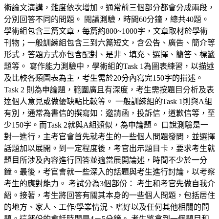
術論文演講，難度依次增加。通常前三個部分都會分成兩段，
分別回答不同的問題。 閱讀測驗，時間60分鐘，總共40題。
學術組包含三篇文章，每篇約800~1000字，文章取材於學術
刊物；一般訓練組包含三到六篇短文，含公告、廣告、簡介等
形式，答題方式亦包含配對、是非、填充、選擇、簡答、標籤
題等。 寫作能力測驗中，學術組的Task 1為圖表練習，以描述
及比較各類圖表為主，考生需於20分內寫完150字的描述。
Task 2 則為申論題，範圍廣且有深度，考生需按題目分析及表
達個人意見或做優缺點比較等。 一般訓練組的Task 1則與A組
有別，通常為書信的撰寫如：邀請函，投訴信，道歉信等，至
少150字。而Task 2就與A組類似，為申論題。 口說測驗是一
對一進行，主考官會首先就考生的一些個人問題發問，並選擇
話題加以展開。到一定程度後，考官出示題目卡，要求考生就
題目所涉及內容進行回答並適當展開論述，時間不少於一分
鐘。最後，考官會就一些深入的話題與考生進行討論，以考察
考生的應對能力。 考試分為3個部份： 考生和考官先做自我介
紹。接著，考生將回答有關其本身的一些個人問題，包括居住
的地方、家人、工作/學業情況、嗜好以及任何其他相關的問
題。這部份的會話時間是4－5分鐘。 考生將拿到一個題目和