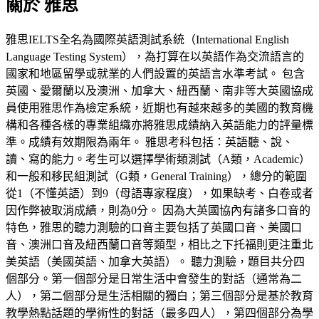
關於
雅思
雅思IELTS全名為國際英語測試系統（International English
Language Testing System），為打算在以英語作為交流語言的
國家和地區留學或就業的人們設置的英語言水準考試。 包含
英國、愛爾蘭以及澳洲、加拿大、紐西蘭、南非等大英國協成
員使用雅思作為檢定系統，近期也有越來越多的美國的教育機
構和各種各樣的專業組織亦將雅思成績納入英語能力的評量標
準。成績有效期限為兩年。 雅思考科包括：英語聽、說、
讀、寫的能力。考生可以選擇學術類測試（A類，Academic）
和一般和移民組測試（G類，General Training），總分的範圍
從1（不懂英語）到9（母語專家程度），如果缺考、白卷或者
因作弊被取消成績，則為0分。 因為大英國協內有諸多口音的
特色，雅思的聽力測驗的口音主要包括了英國口音、美國口
音、澳洲口音及紐西蘭口音等類型，相比之下托福則更注重北
美英語（美國英語、加拿大英語）。 聽力測驗，題目共分四
個部分。第一個部分是日常生活中會發生的對話（通常為二
人），第二個部分是生活相關的獨白；第三個部分是基於教育
教學熱點話題的學術性的對話（最多四人），第四個部分為學