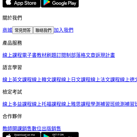
關於我們
商城
加入我們
常見問答
聯絡我們
產品服務
線上課程
電子書教材
刷題訂閱制
部落格文章
返現計畫
語言學習
線上英文課程
線上韓文課程
線上日文課程
線上法文課程
線上德
檢定考試
線上多益課程
線上托福課程
線上雅思課程
學測補習班
統測補習
合作夥伴
教師開課銷售
數位出版銷售