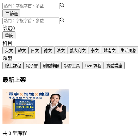
篩選
篩選
0
重設
科目
英文
韓文
日文
德文
法文
義大利文
泰文
越南文
生活風格
類型
線上課程
電子書
刷題神器
學習工具
Live 課程
實體講座
最新上架
多益單字 X 情境 X 練題套組！
NT$3,599
66 折後
共 0 堂課程