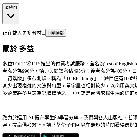
最熱門
正在載入更多教材...
回到頂部
關於
多益
多益TOEIC為ETS推出的付費考試服務，全名為Test of Englis
者滿分為990分，聽力與閱讀各佔495分；後者滿分為400分
「初階版」多益測驗，稱為「TOEIC bridge」，題目僅有
甚少出現複雜的文法與句型，單字量也相對較少，以商用英文
多企業將多益設為錄取標準之一，可謂是台灣求職生活必備的
致力於運用 AI 提升學生的學習效率，我們與各大出版社、老
容，提高備考效率。讓莘莘學子們可以在最短的時間獲得最好