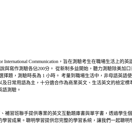
h for International Communication，旨在測驗考
，口說與寫作測驗各佔200分。 從新制多益開始，聽力測驗除美加
100題選擇題，測驗時長為 1 小時。 考量到職場生活中，非母
以及日常用語為主，十分適合作為商業英文、生活英文的檢定標準
英語測驗。
師、補習班聯手提供專業的英文互動題庫書與單字書，透過學生個
的學習成果。聰明學習提供您完整的學習系統，讓我們一起聰明