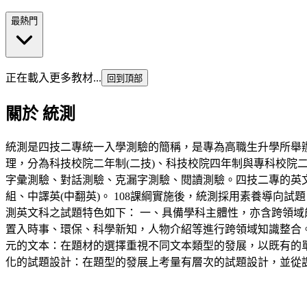
最熱門
正在載入更多教材...
回到頂部
關於
統測
統測是四技二專統一入學測驗的簡稱，是專為高職生升學所舉
理，分為科技校院二年制(二技)、科技校院四年制與專科校院
字彙測驗、對話測驗、克漏字測驗、閱讀測驗。四技二專的英
組、中譯英(中翻英)。 108課綱實施後，統測採用素養導
測英文科之試題特色如下： 一、具備學科主體性，亦含跨領域
置入時事、環保、科學新知，人物介紹等進行跨領域知識整合。
元的文本：在題材的選擇重視不同文本類型的發展，以既有的
化的試題設計：在題型的發展上考量有層次的試題設計，並從