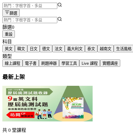
篩選
篩選
0
重設
科目
英文
韓文
日文
德文
法文
義大利文
泰文
越南文
生活風格
類型
線上課程
電子書
刷題神器
學習工具
Live 課程
實體講座
最新上架
英文科歷屆統測試題(增訂九版)
東大圖書 ・ 黃宏祿, 黃純瑜, 楊凱全, 楊慧君
NT$171
9 折後
共 0 堂課程