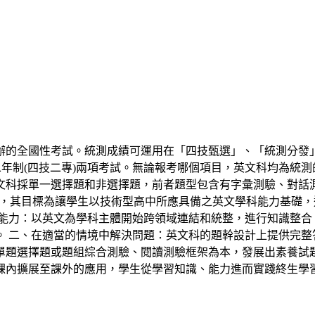
辦的全國性考試。統測成績可運用在「四技甄選」、「統測分發
二年制(四技二專)兩項考試。無論報考哪個項目，英文科均為統
文科採單一選擇題和非選擇題，前者題型包含有字彙測驗、對話
向試題，其目標為讓學生以技術型高中所應具備之英文學科能力基礎
能力：以英文為學科主體開始跨領域連結和統整，進行知識整合
 二、在適當的情境中解決問題：英文科的題幹設計上提供完整
單題選擇題或題組綜合測驗、閱讀測驗框架為本，發展出素養試題
課內擴展至課外的應用，學生從學習知識、能力進而實踐終生學