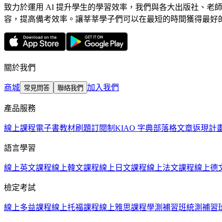
致力於運用 AI 提升學生的學習效率，我們與各大出版社、老
容，提高備考效率。讓莘莘學子們可以在最短的時間獲得最好
關於我們
商城
加入我們
常見問答
聯絡我們
產品服務
線上課程
電子書教材
刷題訂閱制
KIAO 字典
部落格文章
返現計
語言學習
線上英文課程
線上韓文課程
線上日文課程
線上法文課程
線上德
檢定考試
線上多益課程
線上托福課程
線上雅思課程
學測補習班
統測補習