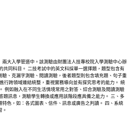
」兩大入學管道中。該測驗由財團法人技專校院入學測驗中心辦
測的共同科目。 二技考試中的英文科採單一選擇題，題型包含有
測驗、克漏字測驗、閱讀測驗，後者題型則包含填充題、句子重
，進行跨領域連結統整，重視實務導向並有探究思考的能力。 統
。 例如融入在不同生活情境常用之對答、綜合測驗及閱讀測驗
答題訊息，測驗學生轉換或應用該階段應具備之能力。 三、多
特色，如：各式圖表、信件、訊息或廣告之判讀。 四、系統
習。