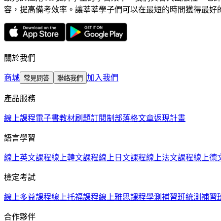
容，提高備考效率。讓莘莘學子們可以在最短的時間獲得最好
關於我們
商城
加入我們
常見問答
聯絡我們
產品服務
線上課程
電子書教材
刷題訂閱制
部落格文章
返現計畫
語言學習
線上英文課程
線上韓文課程
線上日文課程
線上法文課程
線上德
檢定考試
線上多益課程
線上托福課程
線上雅思課程
學測補習班
統測補習
合作夥伴