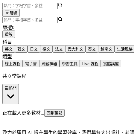
篩選
篩選
0
重設
科目
英文
韓文
日文
德文
法文
義大利文
泰文
越南文
生活風格
類型
線上課程
電子書
刷題神器
學習工具
Live 課程
實體講座
共 0 堂課程
最熱門
正在載入更多教材...
回到頂部
致力於運用 AI 提升學生的學習效率，我們與各大出版社、老