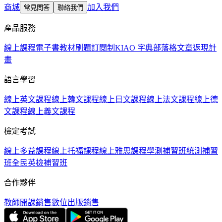
商城
加入我們
常見問答
聯絡我們
產品服務
線上課程
電子書教材
刷題訂閱制
KIAO 字典
部落格文章
返現計
畫
語言學習
線上英文課程
線上韓文課程
線上日文課程
線上法文課程
線上德
文課程
線上義文課程
檢定考試
線上多益課程
線上托福課程
線上雅思課程
學測補習班
統測補習
班
全民英檢補習班
合作夥伴
教師開課銷售
數位出版銷售