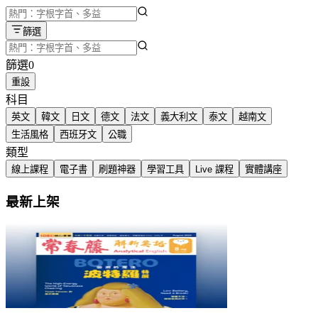
篩選
篩選
0
重設
科目
英文
韓文
日文
德文
法文
義大利文
泰文
越南文
生活風格
西班牙文
公職
類型
線上課程
電子書
刷題神器
學習工具
Live 課程
實體講座
最新上架
2026.08月號 常春藤解析英語【數位學習版】
常春藤 ・ 常春藤
NT$165
75 折後