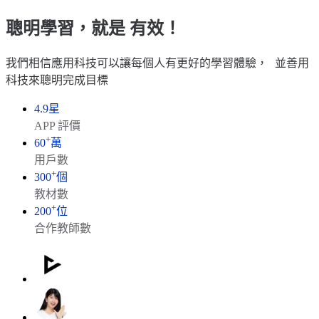
聰明學習，就是
有效
！
我們相信應用科技可以讓每個人有更好的學習體驗， 並善用
科技來聰明完成目標
4.9
星
APP 評價
+
60
萬
用戶數
+
300
個
教材數
+
200
位
合作教師數