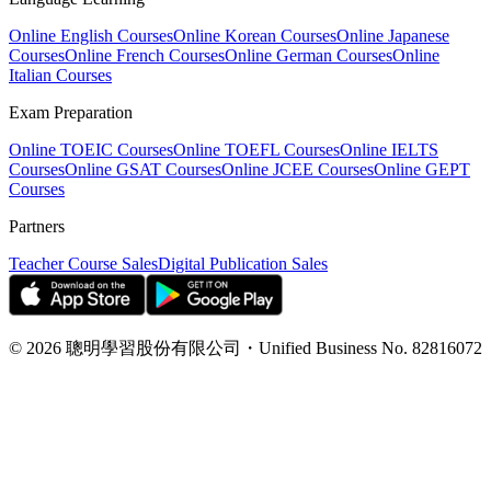
Online English Courses
Online Korean Courses
Online Japanese
Courses
Online French Courses
Online German Courses
Online
Italian Courses
Exam Preparation
Online TOEIC Courses
Online TOEFL Courses
Online IELTS
Courses
Online GSAT Courses
Online JCEE Courses
Online GEPT
Courses
Partners
Teacher Course Sales
Digital Publication Sales
©
2026
聰明學習股份有限公司
・
Unified Business No.
82816072