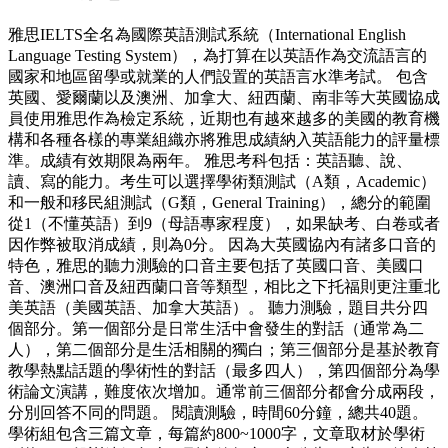
雅思IELTS全名為國際英語測試系統（International English
Language Testing System），為打算在以英語作為交流語言的
國家和地區留學或就業的人們設置的英語言水準考試。 包含
英國、愛爾蘭以及澳洲、加拿大、紐西蘭、南非等大英國協成
員使用雅思作為檢定系統，近期也有越來越多的美國的教育機
構和各種各樣的專業組織亦將雅思成績納入英語能力的評量標
準。成績有效期限為兩年。 雅思考科包括：英語聽、說、
讀、寫的能力。考生可以選擇學術類測試（A類，Academic）
和一般和移民組測試（G類，General Training），總分的範圍
從1（不懂英語）到9（母語專家程度），如果缺考、白卷或者
因作弊被取消成績，則為0分。 因為大英國協內有諸多口音的
特色，雅思的聽力測驗的口音主要包括了英國口音、美國口
音、澳洲口音及紐西蘭口音等類型，相比之下托福則更注重北
美英語（美國英語、加拿大英語）。 聽力測驗，題目共分四
個部分。第一個部分是日常生活中會發生的對話（通常為二
人），第二個部分是生活相關的獨白；第三個部分是基於教育
教學熱點話題的學術性的對話（最多四人），第四個部分為學
術論文演講，難度依次增加。通常前三個部分都會分成兩段，
分別回答不同的問題。 閱讀測驗，時間60分鐘，總共40題。
學術組包含三篇文章，每篇約800~1000字，文章取材於學術