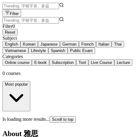
Filter
Filter
0
Reset
Subject
English
Korean
Japanese
German
French
Italian
Thai
Vietnamese
Lifestyle
Spanish
Public Exam
Categories
Online course
E-book
Subscription
Tool
Live Course
Lecture
0 courses
Most popular
Is loading more results...
Scroll to top
About
雅思