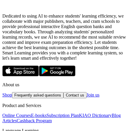
Dedicated to using AI to enhance students' learning efficiency, we
collaborate with major publishers, teachers, and cram schools to
provide professional interactive English question banks and
vocabulary books. Through analyzing students' personalized
learning records, we use AI to recommend the most suitable review
content and improve exam preparation efficiency. Let students
achieve the best learning outcomes in the shortest possible time.
Smart Learning provides you with a complete learning system, so
let's learn smart and effectively together!
About us
Shop
Join us
Frequently asked questions
Contact us
Product and Services
Online Courses
E-books
Subscription Plan
KIAO Dictionary
Blog
Articles
Cashback Program
Language Learning