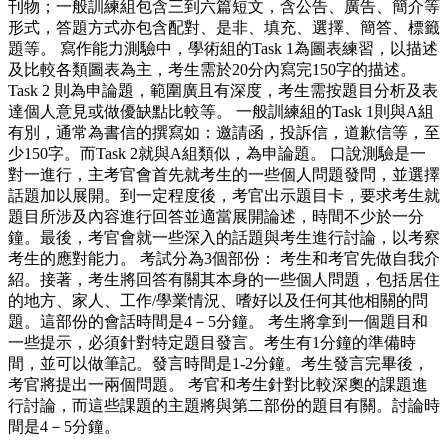
刊物；一般訓練組包含三到六篇短文，含公告、廣告、簡介等
形式，答題方式亦包含配對、是非、填充、選擇、簡答、標籤
題等。 寫作能力測驗中，學術組的Task 1為圖表練習，以描述
及比較各類圖表為主，考生需於20分內寫完150字的描述。
Task 2 則為申論題，範圍廣且有深度，考生需按題目分析及表
達個人意見或做優缺點比較等。 一般訓練組的Task 1則與A組
有別，通常為書信的撰寫如：邀請函，投訴信，道歉信等，至
少150字。而Task 2就與A組類似，為申論題。 口說測驗是一
對一進行，主考官會首先就考生的一些個人問題發問，並選擇
話題加以展開。到一定程度後，考官出示題目卡，要求考生就
題目所涉及內容進行回答並適當展開論述，時間不少於一分
鐘。最後，考官會就一些深入的話題與考生進行討論，以考察
考生的應對能力。 考試分為3個部份： 考生和考官先做自我介
紹。接著，考生將回答有關其本身的一些個人問題，包括居住
的地方、家人、工作/學業情況、嗜好以及任何其他相關的問
題。這部份的會話時間是4－5分鐘。 考生將拿到一個題目和
一些提示，必須針對特定題目發言。考生有1分鐘的準備時
間，並可以做筆記。發言時間是1-2分鐘。考生發言完畢後，
考官將提出一兩個問題。 考官和考生針對比較深奧的課題進
行討論，而這些課題的主題將與第二部份的題目有關。討論時
間是4－5分鐘。