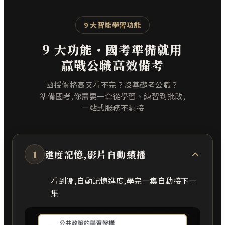
9 大智能學習功能
9 大功能・國考準備就用
贏戰公職高效備考
函授價格高又看不完？沒基礎考公職？
準備國考,你需要一套從學習、練習到批改,
一站式服務不漏接
1
進度記憶,影片自動續播
看到哪,自動記憶進度,學完一集自動接下一
集