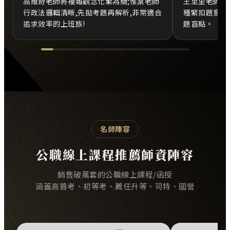
高維奇老師將複雜觀念化繁為簡;惟棠老師
王至里老師的
行政法邏輯清晰,先拋考題再解析,非常適合
種緊扣題意的
追求效率的上班族!
題盲點。
名師陣容
公職線上課程推薦師資陣容
銷售破萬套的公職線上課程/函授
涵蓋高普考、初等考、薦任升等、司特、國營