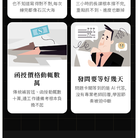
也不知道寫得對不對,每次
三小時的長課根本撐不完,
練完都像石沉大海
重點抓不到、進度也斷掉
函授價格動輒數
發問要等好幾天
萬
問題卡關等到的是 AI 代答,
傳統補習班、函授動輒數
沒有專業老師回覆,學習節
十萬,邊工作邊備考根本負
奏被迫中斷
擔不起