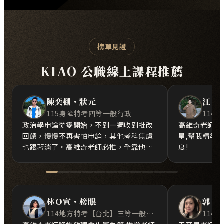
榜單見證
KIAO 公職線上課程推薦
陳奕棚・狀元
江Ｏ
115身障特考四等一般行政
政治學申論從零開始，不到一週收到批改
高維奇老師淺
回饋，慢慢不再害怕申論，其他考科焦慮
星,幫我精準
也跟著消了。高維奇老師必推，全靠他才
度!
能在考場脫穎而出。
林Ｏ宣・榜眼
郭Ｏ
114地方特考【台北】三等一般民政